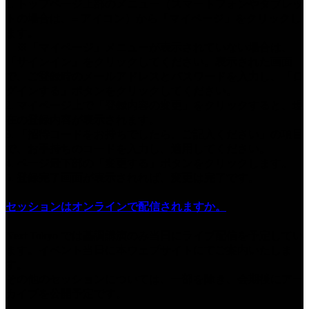
1. トップページ上部のメニュー（スマートフォンやタブレッ
トの場合は、≡ アイコン）から「マイページ」をクリックし
ます。
※「マイページ」メニューが表示されていない場合は、
「サインイン」をクリックしてください。表示された画面
で、ご登録時のメールアドレスとパスワードを入力し、「ロ
グインする」ボタンをクリックしてください。
2. マイページ上で「登録内容の変更」をクリックすると、現
在の登録内容が表示されます。
3. 「招待コードをお持ちでしたら、ご記入ください」の項目
で、お手持ちのコードを入力し、適用してください。
4. ページ最下部の「変更する」ボタンをクリックします。
5. 登録完了画面が表示されれば、変更は完了です。
セッションはオンラインで配信されますか。
Next Tokyo では基調講演のみ当日にライブ配信を予定してい
ます。イベント当日に本ウェブサイトにてご案内いたしま
す。
その他のセッションについては、一部を除き、会期後にアー
カイブを公開予定です。