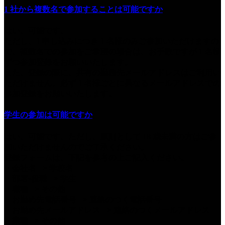
1 社から複数名で参加することは可能ですか
はい、可能です。
ただし、1 申し込みにつき 1 名様のみご参加いただけますの
で、複数名での参加をご希望の場合は、お手数ですが 1 名様
ずつ参加登録をお願いいたします。
また、登録の際に、共有の勤務先メールアドレスはご利用い
ただけません。必ず 1 名様ごとに異なるメールアドレスでの
参加登録をお願いいたします。
学生の参加は可能ですか
はい、可能です。ただし、原則として 18 歳未満の方はご参
加いただけませんのでご了承ください。
登録フォームは、下記を参考の上ご記入ください。
・会社名 => 学校名
・部署•役職 => 学生
・職種 => その他
・お勤め先電話番号 => 連絡のつく電話番号
・お勤め先メールアドレス => 連絡のつくメールアドレス
・業種 => その他