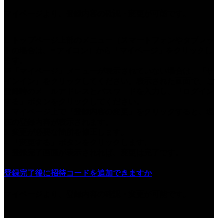
マイページより、登録内容の確認・変更が可能です。
1. トップページ上部のメニュー（スマートフォンやタブレッ
トの場合は、≡ アイコン）から「マイページ」をクリックし
ます。
※「マイページ」メニューが表示されていない場合は、「サ
インイン」をクリックしてください。表示された画面で、ご
登録時のメールアドレスとパスワードを入力し、「ログイン
する」ボタンをクリックしてください。
2. マイページ上で「登録内容の変更」をクリックすると、現
在の登録内容が表示されます。
3. 変更が必要な箇所を修正します。
4. 「変更する」ボタンをクリックします。
5. 登録完了画面が表示されれば、変更は完了です。
登録完了後に招待コードを追加できますか
マイページより、登録内容の確認・変更が可能です。