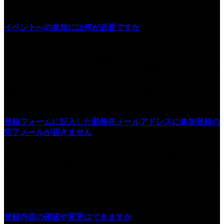
・従業員数 => 1
イベントへの参加には何が必要ですか
開催日が近づきましたら、ご登録のメールアドレス宛に
Google Cloud Next Tokyo 運営事務局
（noreply@cloud.withgoogle.com） より受講票を送付いたしま
す。当日は受講票をご持参のうえ、会場へお越しください。
受講票は同時期にマイページからもご確認いただけるように
なります。
登録フォームに記入した勤務先メールアドレスに参加登録の
完了メールが届きません
迷惑メールフォルダなどに届いていないかご確認ください。
Gmail をご利用の場合、プロモーション タブに届いている事
例が確認されております。 ご確認の上、メールが届いてい
ない場合は、恐れ入りますが再度、参加登録をお試しいただ
けますようお願いいたします。
登録内容の確認や変更はできますか