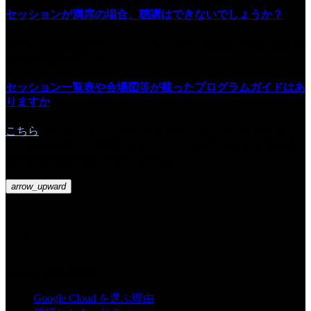
セッションが満席の場合、聴講はできないでしょうか？
すでに満席表示のセッションも、当日、会場にて席に空きが
あれば聴講可能です。
セッション一覧表や会場図等が載ったプログラムガイドはあ
りますか
こちら
からプログラム ガイドをダウンロードいただけま
す。ぜひ会場でご活用ください。（プログラム ガイドの会
場での配布は予定しておりません）
arrow_upward
Google を選ぶ理由
Google Cloud を選ぶ理由