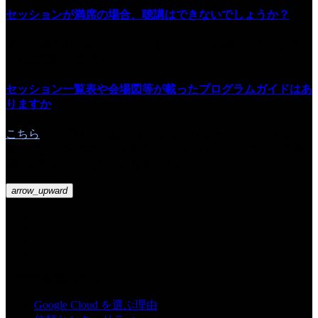
セッションが満席の場合、聴講はできないでしょうか？
すでに満席表示のセッションも、当日、会場にて席に空きが
あれば聴講可能です。
セッション一覧表や会場図等が載ったプログラムガイドはあ
りますか
こちら
からプログラム ガイドをダウンロードいただけま
す。ぜひ会場でご活用ください。（プログラム ガイドの会
場での配布は予定しておりません）
arrow_upward
Google を選ぶ理由
Google Cloud を選ぶ理由