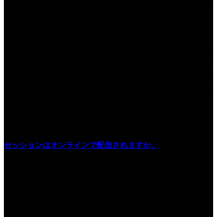
1. トップページ上部のメニュー（スマートフォンやタブレッ
トの場合は、≡ アイコン）から「マイページ」をクリックし
ます。
※「マイページ」メニューが表示されていない場合は、
「サインイン」をクリックしてください。表示された画面
で、ご登録時のメールアドレスとパスワードを入力し、「ロ
グインする」ボタンをクリックしてください。
2. マイページ上で「登録内容の変更」をクリックすると、現
在の登録内容が表示されます。
3. 「招待コードをお持ちでしたら、ご記入ください」の項目
で、お手持ちのコードを入力し、適用してください。
4. ページ最下部の「変更する」ボタンをクリックします。
5. 登録完了画面が表示されれば、変更は完了です。
セッションはオンラインで配信されますか。
Next Tokyo では基調講演のみ当日にライブ配信を予定してい
ます。イベント当日に本ウェブサイトにてご案内いたしま
す。
その他のセッションについては、一部を除き、会期後にアー
カイブを公開予定です。