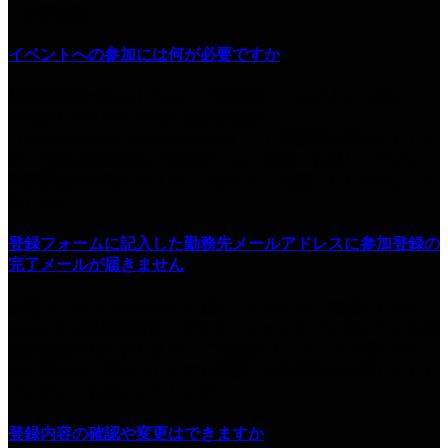
・従業員数 => 1
イベントへの参加には何が必要ですか
開催日が近づきましたら、ご登録のメールアドレス宛に
Google Cloud Next Tokyo 運営事務局
（noreply@cloud.withgoogle.com） より受講票を送付いたしま
す。当日は受講票をご持参のうえ、会場へお越しください。
受講票は同時期にマイページからもご確認いただけるように
なります。
登録フォームに記入した勤務先メールアドレスに参加登録の
完了メールが届きません
迷惑メールフォルダなどに届いていないかご確認ください。
Gmail をご利用の場合、プロモーション タブに届いている事
例が確認されております。 ご確認の上、メールが届いてい
ない場合は、恐れ入りますが再度、参加登録をお試しいただ
けますようお願いいたします。
登録内容の確認や変更はできますか