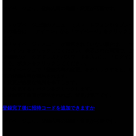
マイページより、登録内容の確認・変更が可能です。
1. トップページ上部のメニュー（スマートフォンやタブレッ
トの場合は、≡ アイコン）から「マイページ」をクリックし
ます。
※「マイページ」メニューが表示されていない場合は、「サ
インイン」をクリックしてください。表示された画面で、ご
登録時のメールアドレスとパスワードを入力し、「ログイン
する」ボタンをクリックしてください。
2. マイページ上で「登録内容の変更」をクリックすると、現
在の登録内容が表示されます。
3. 変更が必要な箇所を修正します。
4. 「変更する」ボタンをクリックします。
5. 登録完了画面が表示されれば、変更は完了です。
登録完了後に招待コードを追加できますか
マイページより、登録内容の確認・変更が可能です。