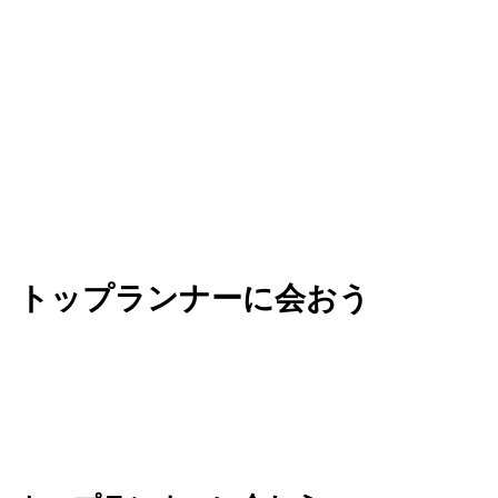
ビジネスを加速させる知見を手に入れましょう。
トップランナーに会おう
Next は、AI を活用してビジネスの未来を共創す
る、革新的なアイデアが生まれる場所です。業界の
垣根を越えてリーダーたちと繋がり、新たな可能性
のネットワークを広げましょう。