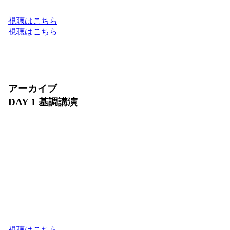
Google Cloud のフルスタックでお届けします。
視聴はこちら
視聴はこちら
アーカイブ
DAY 1 基調講演
2026 年 7 月 30 日（木）10:00〜11:30
ビジネスの未来は、AI によってどのように進化す
るでしょうか？ DAY 1 基調講演では、Google Cloud
が提供する最新の AI フルスタック環境と、進化を
続けるプロダクトの最新アップデートをご紹介しま
す。また、日本を代表するリーダーの方々をお迎え
し、AI が切り拓くビジネス変革のリアルな軌跡と
未来の成長戦略をお届けします。
視聴はこちら