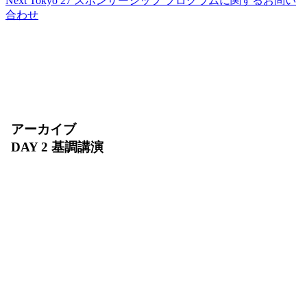
Next Tokyo 27 スポンサーシップ プログラムに関するお問い
合わせ
アーカイブ
DAY 2 基調講演
2026 年 7 月 31 日（金）10:00〜11:30
AI エージェントの実装が急速に拡大する今、安全
に動かし続けるために何が必要でしょうか？DAY 2
基調講演では、インフラ、エージェント開発、デー
タ、セキュリティを横断し、AI エージェントを
「開発・デプロイ・運用・スケール」するための基
盤をご紹介します。AI Ready なデータの整備か
ら、増え続けるエージェントを支える環境まで、