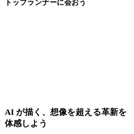
トップランナーに会おう
Next は、AI を活用してビジネスの未来を共創す
る、革新的なアイデアが生まれる場所です。業界の
垣根を越えてリーダーたちと繋がり、新たな可能性
のネットワークを広げましょう。
AI が描く、想像を超える革新を
体感しよう