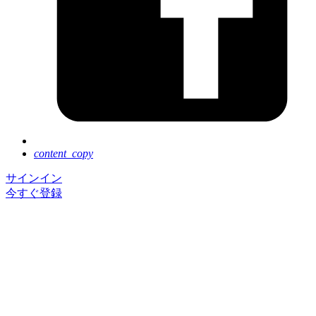
content_copy
サインイン
今すぐ登録
Next Tokyo は好評のうちに終了いたしました。ご参
加いただき、誠にありがとうございました。
イベントに登録いただくと基調講演のアーカイブ動画
を、ご視聴いただけます。
セッションのアーカイブ動画の公開は 8 月後半を予
定しています。