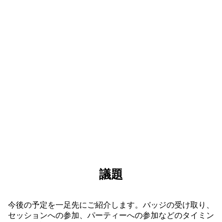
オープン ステージやインタラクティブなデモ、実
践的なワークショップに参加しましょう。ここでし
か得られない、刺激に満ちた体験があなたを待って
います。
議題
今後の予定を一足先にご紹介します。バッジの受け取り、
セッションへの参加、パーティーへの参加などのタイミン