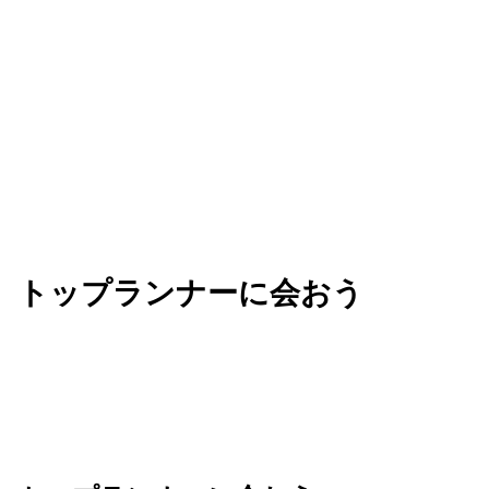
ビジネスを加速させる知見を手に入れましょう。
トップランナーに会おう
Next は、AI を活用してビジネスの未来を共創す
る、革新的なアイデアが生まれる場所です。業界の
垣根を越えてリーダーたちと繋がり、新たな可能性
のネットワークを広げましょう。