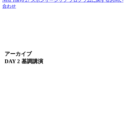
Next Tokyo 27 スポンサーシップ プログラムに関するお問い
合わせ
アーカイブ
DAY 2 基調講演
2026 年 7 月 31 日（金）10:00〜11:30
AI エージェントの実装が急速に拡大する今、安全
に動かし続けるために何が必要でしょうか？DAY 2
基調講演では、インフラ、エージェント開発、デー
タ、セキュリティを横断し、AI エージェントを
「開発・デプロイ・運用・スケール」するための基
盤をご紹介します。AI Ready なデータの整備か
ら、増え続けるエージェントを支える環境まで、