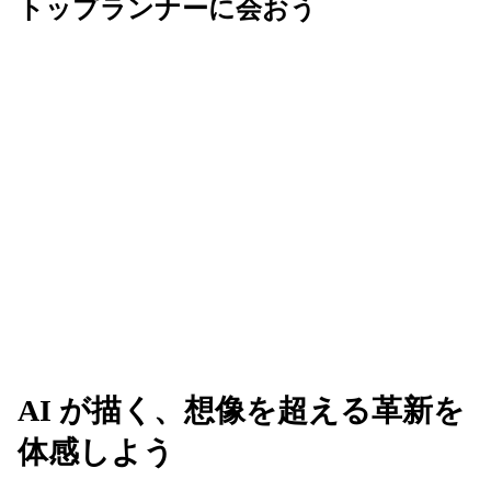
トップランナーに会おう
Next は、AI を活用してビジネスの未来を共創す
る、革新的なアイデアが生まれる場所です。業界の
垣根を越えてリーダーたちと繋がり、新たな可能性
のネットワークを広げましょう。
AI が描く、想像を超える革新を
体感しよう