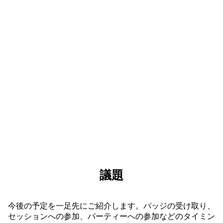
オープン ステージやインタラクティブなデモ、実
践的なワークショップに参加しましょう。ここでし
か得られない、刺激に満ちた体験があなたを待って
います。
議題
今後の予定を一足先にご紹介します。バッジの受け取り、
セッションへの参加、パーティーへの参加などのタイミン