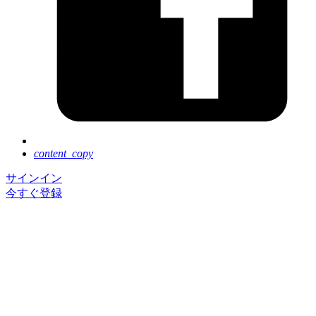
content_copy
サインイン
今すぐ登録
Next Tokyo は好評のうちに終了いたしました。ご参
加いただき、誠にありがとうございました。
イベントに登録いただくと基調講演のアーカイブ動画
を、ご視聴いただけます。
セッションのアーカイブ動画の公開は 8 月後半を予
定しています。