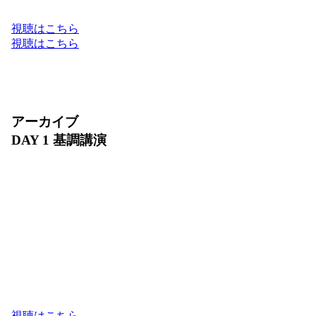
Google Cloud のフルスタックでお届けします。
視聴はこちら
視聴はこちら
アーカイブ
DAY 1 基調講演
2026 年 7 月 30 日（木）10:00〜11:30
ビジネスの未来は、AI によってどのように進化す
るでしょうか？ DAY 1 基調講演では、Google Cloud
が提供する最新の AI フルスタック環境と、進化を
続けるプロダクトの最新アップデートをご紹介しま
す。また、日本を代表するリーダーの方々をお迎え
し、AI が切り拓くビジネス変革のリアルな軌跡と
未来の成長戦略をお届けします。
視聴はこちら