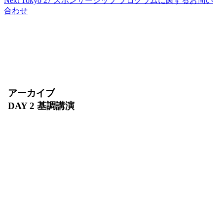
Next Tokyo 27 スポンサーシップ プログラムに関するお問い
合わせ
アーカイブ
DAY 2 基調講演
2026 年 7 月 31 日（金）10:00〜11:30
AI エージェントの実装が急速に拡大する今、安全
に動かし続けるために何が必要でしょうか？DAY 2
基調講演では、インフラ、エージェント開発、デー
タ、セキュリティを横断し、AI エージェントを
「開発・デプロイ・運用・スケール」するための基
盤をご紹介します。AI Ready なデータの整備か
ら、増え続けるエージェントを支える環境まで、