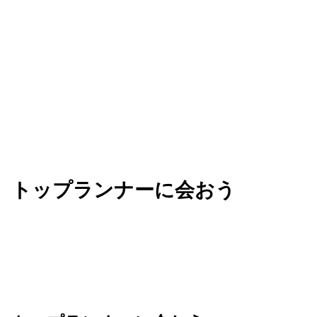
ビジネスを加速させる知見を手に入れましょう。
トップランナーに会おう
Next は、AI を活用してビジネスの未来を共創す
る、革新的なアイデアが生まれる場所です。業界の
垣根を越えてリーダーたちと繋がり、新たな可能性
のネットワークを広げましょう。