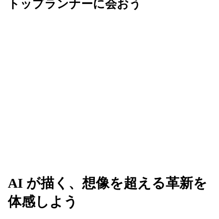
トップランナーに会おう
Next は、AI を活用してビジネスの未来を共創す
る、革新的なアイデアが生まれる場所です。業界の
垣根を越えてリーダーたちと繋がり、新たな可能性
のネットワークを広げましょう。
AI が描く、想像を超える革新を
体感しよう