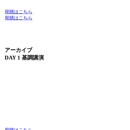
Google Cloud のフルスタックでお届けします。
視聴はこちら
視聴はこちら
アーカイブ
DAY 1 基調講演
2026 年 7 月 30 日（木）10:00〜11:30
ビジネスの未来は、AI によってどのように進化す
るでしょうか？ DAY 1 基調講演では、Google Cloud
が提供する最新の AI フルスタック環境と、進化を
続けるプロダクトの最新アップデートをご紹介しま
す。また、日本を代表するリーダーの方々をお迎え
し、AI が切り拓くビジネス変革のリアルな軌跡と
未来の成長戦略をお届けします。
視聴はこちら