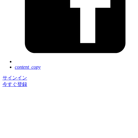
content_copy
サインイン
今すぐ登録
Next Tokyo は好評のうちに終了いたしました。ご参
加いただき、誠にありがとうございました。
イベントに登録いただくと基調講演のアーカイブ動画
を、ご視聴いただけます。
セッションのアーカイブ動画の公開は 8 月後半を予
定しています。