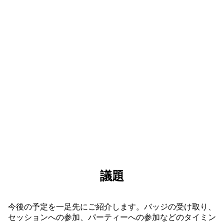
オープン ステージやインタラクティブなデモ、実
践的なワークショップに参加しましょう。ここでし
か得られない、刺激に満ちた体験があなたを待って
います。
議題
今後の予定を一足先にご紹介します。バッジの受け取り、
セッションへの参加、パーティーへの参加などのタイミン