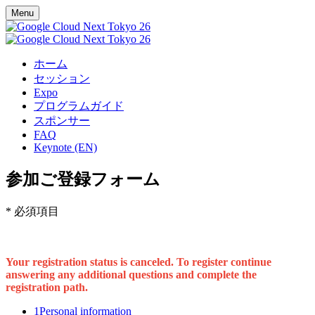
Menu
ホーム
セッション
Expo
プログラムガイド
スポンサー
FAQ
Keynote (EN)
参加ご登録フォーム
* 必須項目
Your registration status is canceled. To register continue
answering any additional questions and complete the
registration path.
1
Personal information