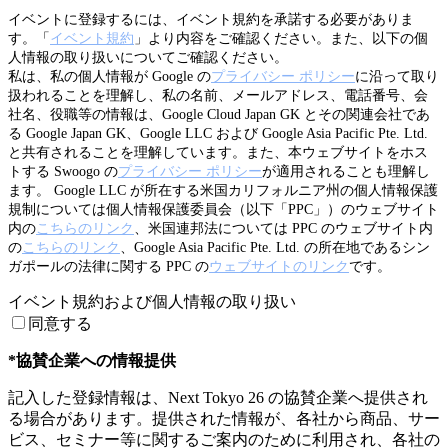
イベントに登録するには、イベント規約を承諾する必要がありま
す。「
イベント規約
」より内容をご確認ください。また、以下の個
人情報の取り扱いについてご確認ください。
私は、私の個人情報が Google の
プライバシー ポリシー
に沿って取り
扱われることを理解し、私の名前、メールアドレス、電話番号、会
社名、役職等の情報は、Google Cloud Japan GK とその関連会社であ
る Google Japan GK、Google LLC および Google Asia Pacific Pte. Ltd.
と共有されることを理解しています。また、本ウェブサイトをホス
トする Swoogo の
プライバシー ポリシー
が適用されることも理解し
ます。 Google LLC が所在する米国カリフォルニア州の個人情報保護
規制については個人情報保護委員会（以下「PPC」）のウェブサイト
内の
こちらのリンク
、米国連邦法については PPC のウェブサイト内
の
こちらのリンク
、Google Asia Pacific Pte. Ltd. の所在地であるシン
ガポールの法律に関する PPC の
ウェブサイトのリンク
です。
イベント規約および個人情報の取り扱い
同意する
*協賛企業への情報提供
記入した登録情報は、Next Tokyo 26 の協賛企業へ提供され
る場合があります。提供された情報が、各社から商品、サー
ビス、セミナー等に関するご案内のために利用され、各社の