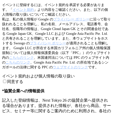
イベントに登録するには、イベント規約を承諾する必要がありま
す。「
イベント規約
」より内容をご確認ください。また、以下の個
人情報の取り扱いについてご確認ください。
私は、私の個人情報が Google の
プライバシー ポリシー
に沿って取り
扱われることを理解し、私の名前、メールアドレス、電話番号、会
社名、役職等の情報は、Google Cloud Japan GK とその関連会社であ
る Google Japan GK、Google LLC および Google Asia Pacific Pte. Ltd.
と共有されることを理解しています。また、本ウェブサイトをホス
トする Swoogo の
プライバシー ポリシー
が適用されることも理解し
ます。 Google LLC が所在する米国カリフォルニア州の個人情報保護
規制については個人情報保護委員会（以下「PPC」）のウェブサイト
内の
こちらのリンク
、米国連邦法については PPC のウェブサイト内
の
こちらのリンク
、Google Asia Pacific Pte. Ltd. の所在地であるシン
ガポールの法律に関する PPC の
ウェブサイトのリンク
です。
イベント規約および個人情報の取り扱い
同意する
*協賛企業への情報提供
記入した登録情報は、Next Tokyo 26 の協賛企業へ提供され
る場合があります。提供された情報が、各社から商品、サー
ビス、セミナー等に関するご案内のために利用され、各社の