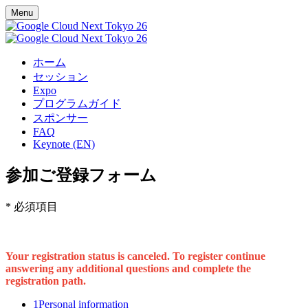
Menu
ホーム
セッション
Expo
プログラムガイド
スポンサー
FAQ
Keynote (EN)
参加ご登録フォーム
* 必須項目
Your registration status is canceled. To register continue
answering any additional questions and complete the
registration path.
1
Personal information