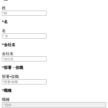
姓
*名
名
*会社名
会社名
*部署・役職
部署•役職
*職種
職種
*職種