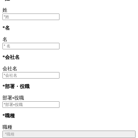
姓
*名
名
*会社名
会社名
*部署・役職
部署•役職
*職種
職種
*職種