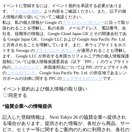
イベントに登録するには、イベント規約を承諾する必要がありま
す。「
イベント規約
」より内容をご確認ください。また、以下の個
人情報の取り扱いについてご確認ください。
私は、私の個人情報が Google の
プライバシー ポリシー
に沿って取り
扱われることを理解し、私の名前、メールアドレス、電話番号、会
社名、役職等の情報は、Google Cloud Japan GK とその関連会社であ
る Google Japan GK、Google LLC および Google Asia Pacific Pte. Ltd.
と共有されることを理解しています。また、本ウェブサイトをホス
トする Swoogo の
プライバシー ポリシー
が適用されることも理解し
ます。 Google LLC が所在する米国カリフォルニア州の個人情報保護
規制については個人情報保護委員会（以下「PPC」）のウェブサイト
内の
こちらのリンク
、米国連邦法については PPC のウェブサイト内
の
こちらのリンク
、Google Asia Pacific Pte. Ltd. の所在地であるシン
ガポールの法律に関する PPC の
ウェブサイトのリンク
です。
イベント規約および個人情報の取り扱い
同意する
*協賛企業への情報提供
記入した登録情報は、Next Tokyo 26 の協賛企業へ提供され
る場合があります。提供された情報が、各社から商品、サー
ビス、セミナー等に関するご案内のために利用され、各社の