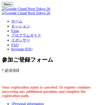
Menu
ホーム
セッション
Expo
プログラムガイド
スポンサー
FAQ
Keynote (EN)
参加ご登録フォーム
* 必須項目
Your registration status is canceled. To register continue
answering any additional questions and complete the
registration path.
1
Personal information