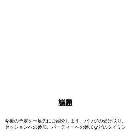
オープン ステージやインタラクティブなデモ、実
践的なワークショップに参加しましょう。ここでし
か得られない、刺激に満ちた体験があなたを待って
います。
議題
今後の予定を一足先にご紹介します。バッジの受け取り、
セッションへの参加、パーティーへの参加などのタイミン