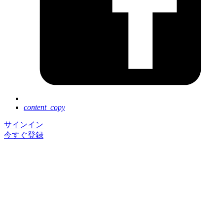
content_copy
サインイン
今すぐ登録
Next Tokyo は好評のうちに終了いたしました。ご参
加いただき、誠にありがとうございました。
イベントに登録いただくと基調講演のアーカイブ動画
を、ご視聴いただけます。
セッションのアーカイブ動画の公開は 8 月後半を予
定しています。