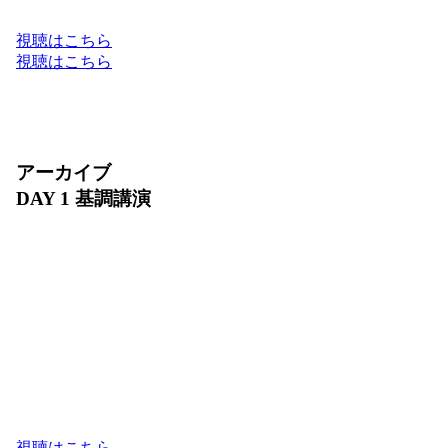
Google Cloud のフルスタックでお届けします。
視聴はこちら
視聴はこちら
アーカイブ
DAY 1 基調講演
2026 年 7 月 30 日（木）10:00〜11:30
ビジネスの未来は、AI によってどのように進化す
るでしょうか？ DAY 1 基調講演では、Google Cloud
が提供する最新の AI フルスタック環境と、進化を
続けるプロダクトの最新アップデートをご紹介しま
す。また、日本を代表するリーダーの方々をお迎え
し、AI が切り拓くビジネス変革のリアルな軌跡と
未来の成長戦略をお届けします。
視聴はこちら