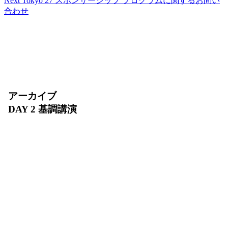
Next Tokyo 27 スポンサーシップ プログラムに関するお問い
合わせ
アーカイブ
DAY 2 基調講演
2026 年 7 月 31 日（金）10:00〜11:30
AI エージェントの実装が急速に拡大する今、安全
に動かし続けるために何が必要でしょうか？DAY 2
基調講演では、インフラ、エージェント開発、デー
タ、セキュリティを横断し、AI エージェントを
「開発・デプロイ・運用・スケール」するための基
盤をご紹介します。AI Ready なデータの整備か
ら、増え続けるエージェントを支える環境まで、