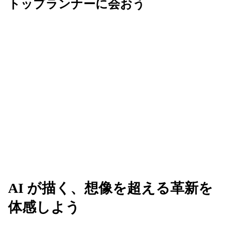
トップランナーに会おう
Next は、AI を活用してビジネスの未来を共創す
る、革新的なアイデアが生まれる場所です。業界の
垣根を越えてリーダーたちと繋がり、新たな可能性
のネットワークを広げましょう。
AI が描く、想像を超える革新を
体感しよう