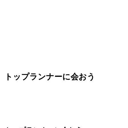
ビジネスを加速させる知見を手に入れましょう。
トップランナーに会おう
Next は、AI を活用してビジネスの未来を共創す
る、革新的なアイデアが生まれる場所です。業界の
垣根を越えてリーダーたちと繋がり、新たな可能性
のネットワークを広げましょう。