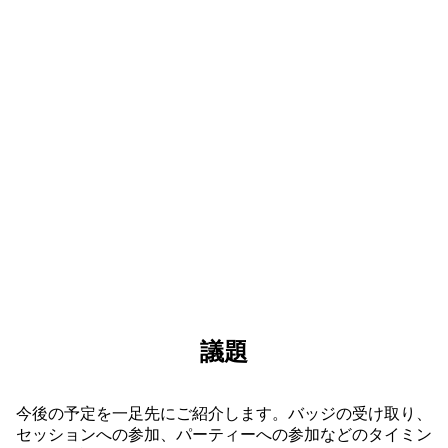
オープン ステージやインタラクティブなデモ、実
践的なワークショップに参加しましょう。ここでし
か得られない、刺激に満ちた体験があなたを待って
います。
議題
今後の予定を一足先にご紹介します。バッジの受け取り、
セッションへの参加、パーティーへの参加などのタイミン