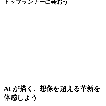
トップランナーに会おう
Next は、AI を活用してビジネスの未来を共創す
る、革新的なアイデアが生まれる場所です。業界の
垣根を越えてリーダーたちと繋がり、新たな可能性
のネットワークを広げましょう。
AI が描く、想像を超える革新を
体感しよう