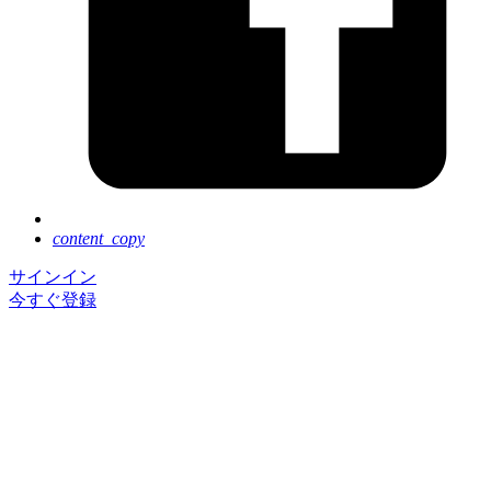
content_copy
サインイン
今すぐ登録
Next Tokyo は好評のうちに終了いたしました。ご参
加いただき、誠にありがとうございました。
イベントに登録いただくと基調講演のアーカイブ動画
を、ご視聴いただけます。
セッションのアーカイブ動画の公開は 8 月後半を予
定しています。