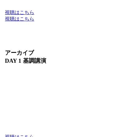
Google Cloud のフルスタックでお届けします。
視聴はこちら
視聴はこちら
アーカイブ
DAY 1 基調講演
2026 年 7 月 30 日（木）10:00〜11:30
ビジネスの未来は、AI によってどのように進化す
るでしょうか？ DAY 1 基調講演では、Google Cloud
が提供する最新の AI フルスタック環境と、進化を
続けるプロダクトの最新アップデートをご紹介しま
す。また、日本を代表するリーダーの方々をお迎え
し、AI が切り拓くビジネス変革のリアルな軌跡と
未来の成長戦略をお届けします。
視聴はこちら