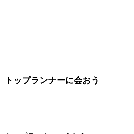
ビジネスを加速させる知見を手に入れましょう。
トップランナーに会おう
Next は、AI を活用してビジネスの未来を共創す
る、革新的なアイデアが生まれる場所です。業界の
垣根を越えてリーダーたちと繋がり、新たな可能性
のネットワークを広げましょう。