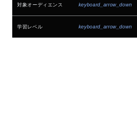
生産性とコラボレーション
セキュリティ
ゲーム
インターネット サービス
対象オーディエンス
keyboard_arrow_down
Gemini Enterprise
AI 駆動開発
Build for Everyone
コミュニティ
メディア、エンターテインメント
小売、流通
AI / ML Ops
データ分析基盤構築
インフラ エンジニア / システム運用管理者
学習レベル
keyboard_arrow_down
製造
金融
ビジネス インテリジェンス
ストレージ
データベース エンジニア
ヘルスケア、ライフサイエンス
公共、官公庁
初級者向け
中級者向け
上級者向け
サーバーレス
API
アーキテクチャ
データ エンジニア / アナリスト / サイエンティスト
地方自治体
教育、研究機関
情報通信業
SRE / Platform Engineering
開発エンジニア
ML エンジニア
スタートアップ
全業種向け
コンピューティング
GPU / TPU
ネットワーク エンジニア
マイグレーション
マルチクラウド
セキュリティ エンジニア
CCoE
コスト最適化
ネットワーク
CEO / CTO / CIO / CISO / CxO
セキュリティ
Google Workspace
IT マネージャー / リーダー