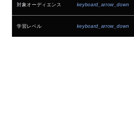
生産性とコラボレーション
セキュリティ
ゲーム
インターネット サービス
対象オーディエンス
keyboard_arrow_down
Gemini Enterprise
AI 駆動開発
Build for Everyone
コミュニティ
メディア、エンターテインメント
小売、流通
AI / ML Ops
データ分析基盤構築
インフラ エンジニア / システム運用管理者
学習レベル
keyboard_arrow_down
製造
金融
ビジネス インテリジェンス
ストレージ
データベース エンジニア
ヘルスケア、ライフサイエンス
公共、官公庁
初級者向け
中級者向け
上級者向け
サーバーレス
API
アーキテクチャ
データ エンジニア / アナリスト / サイエンティスト
地方自治体
教育、研究機関
情報通信業
SRE / Platform Engineering
開発エンジニア
ML エンジニア
スタートアップ
全業種向け
コンピューティング
GPU / TPU
ネットワーク エンジニア
マイグレーション
マルチクラウド
セキュリティ エンジニア
CCoE
コスト最適化
ネットワーク
CEO / CTO / CIO / CISO / CxO
セキュリティ
Google Workspace
IT マネージャー / リーダー