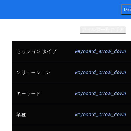
Don
menu
ホーム
セッション
フィルターをクリア
結果
202
件
Expo
プログラムガイド
スポンサー
FAQ
セッション タイプ
keyboard_arrow_down
Keynote (EN)
share
シェアする
基調講演
Google セッション
ソリューション
keyboard_arrow_down
カスタマー セッション
AI と機械学習
アプリケーション開発
キーワード
keyboard_arrow_down
スポンサー セッション
オープン ステージ
データ分析
データベース
入門セッション
スペシャル セッション
AI / AI エージェント
業種
keyboard_arrow_down
インフラストラクチャ
Developer Stage
Dev Night
Gemini Enterprise Agent Platform
Gemini