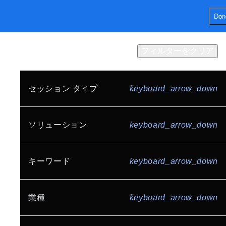
Don
menu
ホーム
セッション
フィルターをクリア
結果
202
件
Expo
プログラムガイド
スポンサー
FAQ
セッション タイプ
keyboard_arrow_down
Keynote (EN)
share
シェアする
基調講演
Google セッション
ソリューション
keyboard_arrow_down
カスタマー セッション
AI と機械学習
アプリケーション開発
キーワード
keyboard_arrow_down
スポンサー セッション
オープン ステージ
データ分析
データベース
入門セッション
スペシャル セッション
AI / AI エージェント
業種
keyboard_arrow_down
インフラストラクチャ
Developer Stage
Dev Night
Gemini Enterprise Agent Platform
Gemini