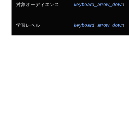
生産性とコラボレーション
セキュリティ
ゲーム
インターネット サービス
対象オーディエンス
keyboard_arrow_down
Gemini Enterprise
AI 駆動開発
Build for Everyone
コミュニティ
メディア、エンターテインメント
小売、流通
AI / ML Ops
データ分析基盤構築
インフラ エンジニア / システム運用管理者
学習レベル
keyboard_arrow_down
製造
金融
ビジネス インテリジェンス
ストレージ
データベース エンジニア
ヘルスケア、ライフサイエンス
公共、官公庁
初級者向け
中級者向け
上級者向け
サーバーレス
API
アーキテクチャ
データ エンジニア / アナリスト / サイエンティスト
地方自治体
教育、研究機関
情報通信業
SRE / Platform Engineering
開発エンジニア
ML エンジニア
スタートアップ
全業種向け
コンピューティング
GPU / TPU
ネットワーク エンジニア
マイグレーション
マルチクラウド
セキュリティ エンジニア
CCoE
コスト最適化
ネットワーク
CEO / CTO / CIO / CISO / CxO
セキュリティ
Google Workspace
IT マネージャー / リーダー