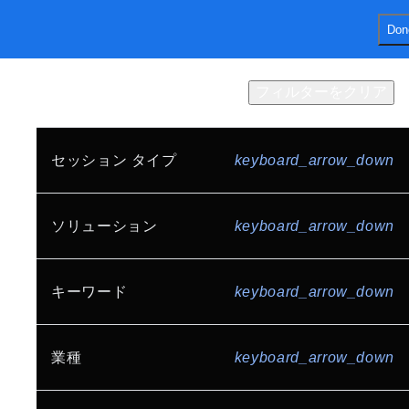
Don
menu
ホーム
セッション
フィルターをクリア
結果
203
件
Expo
プログラムガイド
スポンサー
FAQ
セッション タイプ
keyboard_arrow_down
Keynote (EN)
share
シェアする
基調講演
Google セッション
ソリューション
keyboard_arrow_down
カスタマー セッション
AI と機械学習
アプリケーション開発
キーワード
keyboard_arrow_down
スポンサー セッション
オープン ステージ
データ分析
データベース
入門セッション
スペシャル セッション
AI / AI エージェント
業種
keyboard_arrow_down
インフラストラクチャ
Developer Stage
Dev Night
Gemini Enterprise Agent Platform
Gemini