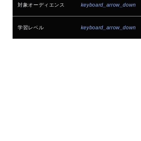
生産性とコラボレーション
セキュリティ
ゲーム
インターネット サービス
対象オーディエンス
keyboard_arrow_down
Gemini Enterprise
AI 駆動開発
Build for Everyone
コミュニティ
メディア、エンターテインメント
小売、流通
AI / ML Ops
データ分析基盤構築
インフラ エンジニア / システム運用管理者
学習レベル
keyboard_arrow_down
製造
金融
ビジネス インテリジェンス
ストレージ
データベース エンジニア
ヘルスケア、ライフサイエンス
公共、官公庁
初級者向け
中級者向け
上級者向け
サーバーレス
API
アーキテクチャ
データ エンジニア / アナリスト / サイエンティスト
地方自治体
教育、研究機関
情報通信業
SRE / Platform Engineering
開発エンジニア
ML エンジニア
スタートアップ
全業種向け
コンピューティング
GPU / TPU
ネットワーク エンジニア
マイグレーション
マルチクラウド
セキュリティ エンジニア
CCoE
コスト最適化
ネットワーク
CEO / CTO / CIO / CISO / CxO
セキュリティ
Google Workspace
IT マネージャー / リーダー