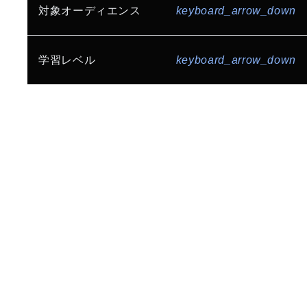
生産性とコラボレーション
セキュリティ
ゲーム
インターネット サービス
対象オーディエンス
keyboard_arrow_down
Gemini Enterprise
AI 駆動開発
Build for Everyone
コミュニティ
メディア、エンターテインメント
小売、流通
AI / ML Ops
データ分析基盤構築
インフラ エンジニア / システム運用管理者
学習レベル
keyboard_arrow_down
製造
金融
ビジネス インテリジェンス
ストレージ
データベース エンジニア
ヘルスケア、ライフサイエンス
公共、官公庁
初級者向け
中級者向け
上級者向け
サーバーレス
API
アーキテクチャ
データ エンジニア / アナリスト / サイエンティスト
地方自治体
教育、研究機関
情報通信業
SRE / Platform Engineering
開発エンジニア
ML エンジニア
スタートアップ
全業種向け
コンピューティング
GPU / TPU
ネットワーク エンジニア
マイグレーション
マルチクラウド
セキュリティ エンジニア
CCoE
コスト最適化
ネットワーク
CEO / CTO / CIO / CISO / CxO
セキュリティ
Google Workspace
IT マネージャー / リーダー