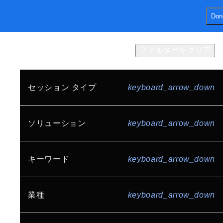
Don
menu
ホーム
セッション
フィルターをクリア
結果
203
件
Expo
プログラムガイド
スポンサー
FAQ
セッション タイプ
keyboard_arrow_down
Keynote (EN)
share
シェアする
基調講演
Google セッション
ソリューション
keyboard_arrow_down
カスタマー セッション
AI と機械学習
アプリケーション開発
キーワード
keyboard_arrow_down
スポンサー セッション
オープン ステージ
データ分析
データベース
入門セッション
スペシャル セッション
AI / AI エージェント
業種
keyboard_arrow_down
インフラストラクチャ
Developer Stage
Dev Night
Gemini Enterprise Agent Platform
Gemini