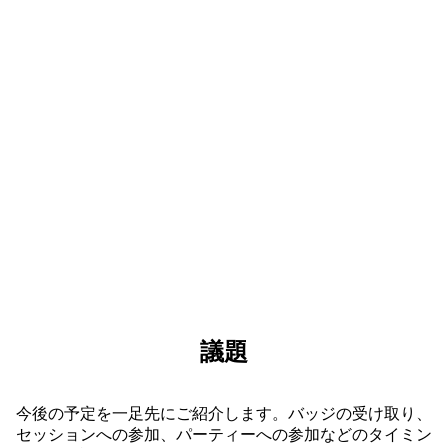
オープン ステージやインタラクティブなデモ、実
践的なワークショップに参加しましょう。ここでし
か得られない、刺激に満ちた体験があなたを待って
います。
議題
今後の予定を一足先にご紹介します。バッジの受け取り、
セッションへの参加、パーティーへの参加などのタイミン