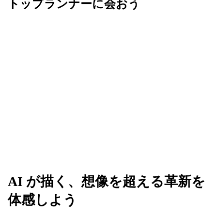
トップランナーに会おう
Next は、AI を活用してビジネスの未来を共創す
る、革新的なアイデアが生まれる場所です。業界の
垣根を越えてリーダーたちと繋がり、新たな可能性
のネットワークを広げましょう。
AI が描く、想像を超える革新を
体感しよう