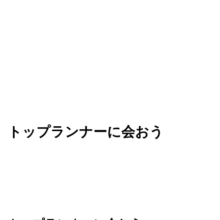
ビジネスを加速させる知見を手に入れましょう。
トップランナーに会おう
Next は、AI を活用してビジネスの未来を共創す
る、革新的なアイデアが生まれる場所です。業界の
垣根を越えてリーダーたちと繋がり、新たな可能性
のネットワークを広げましょう。