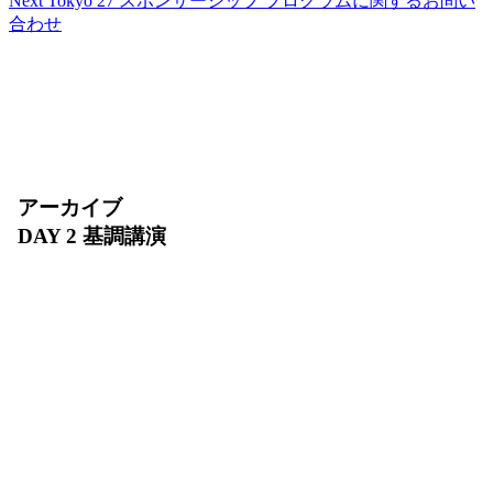
Next Tokyo 27 スポンサーシップ プログラムに関するお問い
合わせ
アーカイブ
DAY 2 基調講演
2026 年 7 月 31 日（金）10:00〜11:30
AI エージェントの実装が急速に拡大する今、安全
に動かし続けるために何が必要でしょうか？DAY 2
基調講演では、インフラ、エージェント開発、デー
タ、セキュリティを横断し、AI エージェントを
「開発・デプロイ・運用・スケール」するための基
盤をご紹介します。AI Ready なデータの整備か
ら、増え続けるエージェントを支える環境まで、