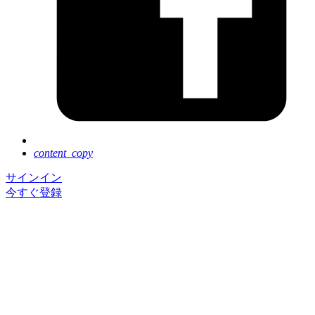
content_copy
サインイン
今すぐ登録
Next Tokyo は好評のうちに終了いたしました。ご参
加いただき、誠にありがとうございました。
イベントに登録いただくと基調講演のアーカイブ動画
を、ご視聴いただけます。
セッションのアーカイブ動画の公開は 8 月後半を予
定しています。