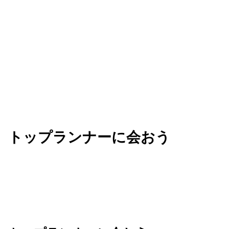
ビジネスを加速させる知見を手に入れましょう。
トップランナーに会おう
Next は、AI を活用してビジネスの未来を共創す
る、革新的なアイデアが生まれる場所です。業界の
垣根を越えてリーダーたちと繋がり、新たな可能性
のネットワークを広げましょう。