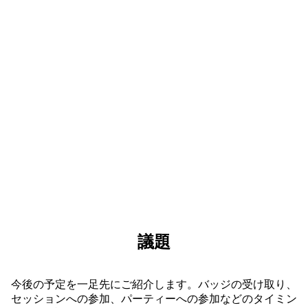
オープン ステージやインタラクティブなデモ、実
践的なワークショップに参加しましょう。ここでし
か得られない、刺激に満ちた体験があなたを待って
います。
議題
今後の予定を一足先にご紹介します。バッジの受け取り、
セッションへの参加、パーティーへの参加などのタイミン