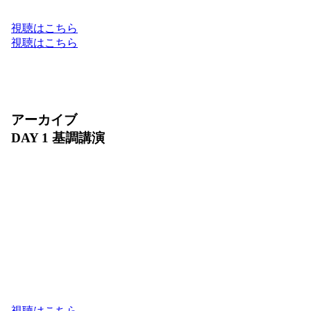
Google Cloud のフルスタックでお届けします。
視聴はこちら
視聴はこちら
アーカイブ
DAY 1 基調講演
2026 年 7 月 30 日（木）10:00〜11:30
ビジネスの未来は、AI によってどのように進化す
るでしょうか？ DAY 1 基調講演では、Google Cloud
が提供する最新の AI フルスタック環境と、進化を
続けるプロダクトの最新アップデートをご紹介しま
す。また、日本を代表するリーダーの方々をお迎え
し、AI が切り拓くビジネス変革のリアルな軌跡と
未来の成長戦略をお届けします。
視聴はこちら