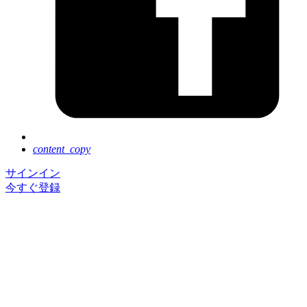
content_copy
サインイン
今すぐ登録
Next Tokyo は好評のうちに終了いたしました。ご参
加いただき、誠にありがとうございました。
イベントに登録いただくと基調講演のアーカイブ動画
を、ご視聴いただけます。
セッションのアーカイブ動画の公開は 8 月後半を予
定しています。