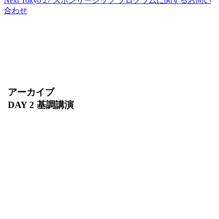
Next Tokyo 27 スポンサーシップ プログラムに関するお問い
合わせ
アーカイブ
DAY 2 基調講演
2026 年 7 月 31 日（金）10:00〜11:30
AI エージェントの実装が急速に拡大する今、安全
に動かし続けるために何が必要でしょうか？DAY 2
基調講演では、インフラ、エージェント開発、デー
タ、セキュリティを横断し、AI エージェントを
「開発・デプロイ・運用・スケール」するための基
盤をご紹介します。AI Ready なデータの整備か
ら、増え続けるエージェントを支える環境まで、