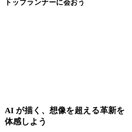
トップランナーに会おう
Next は、AI を活用してビジネスの未来を共創す
る、革新的なアイデアが生まれる場所です。業界の
垣根を越えてリーダーたちと繋がり、新たな可能性
のネットワークを広げましょう。
AI が描く、想像を超える革新を
体感しよう