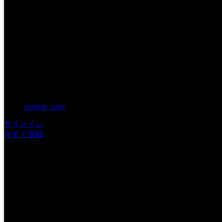
content_copy
サインイン
今すぐ登録
よくある質問