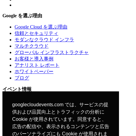
Google を選ぶ理由
Google Cloud を選ぶ理由
信頼とセキュリティ
モダンなクラウド インフラ
マルチクラウド
グローバル インフラストラクチャ
お客様と導入事例
アナリスト レポート
ホワイトペーパー
ブログ
イベント情報
イベント参加規約
googlecloudevents.com では、サービスの提
行動規範
供および品質向上とトラフィックの分析に
さらに詳しく
Cookie が使用されています。同意すると、
広告の配信や、表示されるコンテンツと広告
ユーザー調査に参加する
のパーソナライズにも Cookie が使用されま
Google Next Tokyo 25